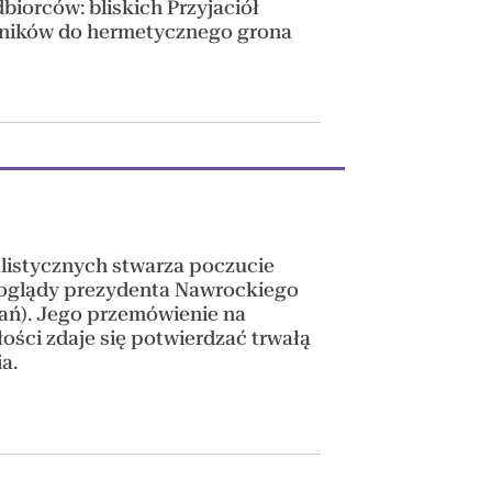
iorców: bliskich Przyjaciół
elników do hermetycznego grona
listycznych stwarza poczucie
 poglądy prezydenta Nawrockiego
wań). Jego przemówienie na
ości zdaje się potwierdzać trwałą
a.