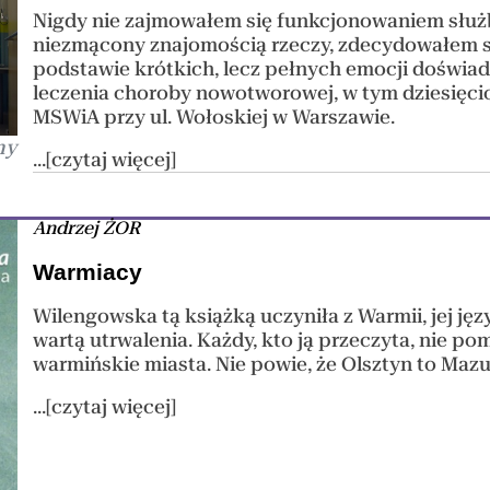
Nigdy nie zajmowałem się funkcjonowaniem służ
niezmącony znajomością rzeczy, zdecydowałem s
podstawie krótkich, lecz pełnych emocji doświa
leczenia choroby nowotworowej, w tym dziesięc
MSWiA przy ul. Wołoskiej w Warszawie.
ny
...[czytaj więcej]
Andrzej ŻOR
Warmiacy
Wilengowska tą książką uczyniła z Warmii, jej ję
wartą utrwalenia. Każdy, kto ją przeczyta, nie p
warmińskie miasta. Nie powie, że Olsztyn to Mazu
...[czytaj więcej]