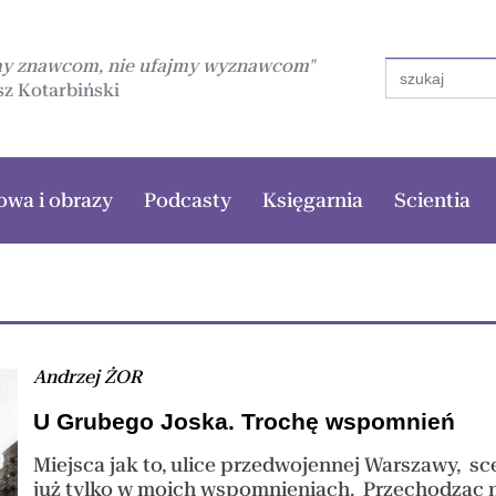
my znawcom, nie ufajmy wyznawcom"
Search
for:
z Kotarbiński
owa i obrazy
Podcasty
Księgarnia
Scientia
Andrzej ŻOR
U Grubego Joska. Trochę wspomnień
Miejsca jak to, ulice przedwojennej Warszawy, s
już tylko w moich wspomnieniach. Przechodząc nie