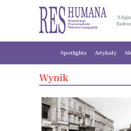
"Ufaj
Tadeus
Spotlights
Artykuły
Sł
Wynik