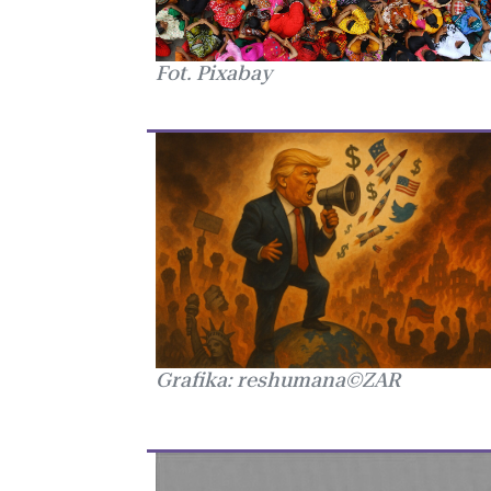
Fot. Pixabay
Grafika: reshumana©ZAR