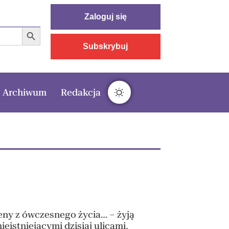
Zaloguj się
Search Button
Subskrybuj
Archiwum
Redakcja
ceny z ówczesnego życia… – żyją
istniejącymi dzisiaj ulicami,