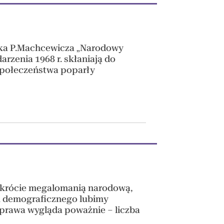
ążka P.Machcewicza „Narodowy
rzenia 1968 r. skłaniają do
 społeczeństwa poparły
skrócie megalomanią narodową,
u demograficznego lubimy
sprawa wygląda poważnie – liczba