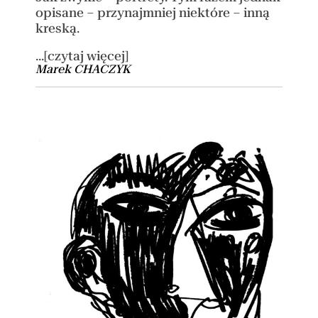
opisane – przynajmniej niektóre – inną
kreską.
...[czytaj więcej]
Marek CHACZYK