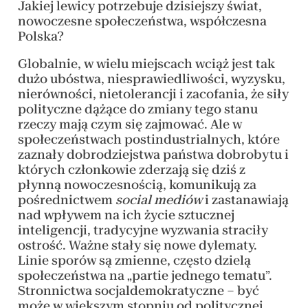
Jakiej lewicy potrzebuje dzisiejszy świat,
nowoczesne społeczeństwa, współczesna
Polska?
Globalnie, w wielu miejscach wciąż jest tak
dużo ubóstwa, niesprawiedliwości, wyzysku,
nierówności, nietolerancji i zacofania, że siły
polityczne dążące do zmiany tego stanu
rzeczy mają czym się zajmować. Ale w
społeczeństwach postindustrialnych, które
zaznały dobrodziejstwa państwa dobrobytu i
których członkowie zderzają się dziś z
płynną nowoczesnością, komunikują za
pośrednictwem
social mediów
i zastanawiają
nad wpływem na ich życie sztucznej
inteligencji, tradycyjne wyzwania straciły
ostrość. Ważne stały się nowe dylematy.
Linie sporów są zmienne, często dzielą
społeczeństwa na „partie jednego tematu”.
Stronnictwa socjaldemokratyczne – być
może w większym stopniu od politycznej