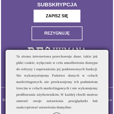
SUBSKRYPCJA
ZAPISZ SIĘ
REZYGNUJĘ
Ta strona internetowa przechowuje dane, takie jak
pliki cookie, wyłącznie w celu umożliwienia dostępu
do witryny i zapewnienia jej podstawowych funkcji.
Nie wykorzystujemy Państwa danych w celach
marketingowych, nie przekazujemy ich podmiotom
trzecim w celach marketingowych i nie wykonujemy
profilowania użytkowników. W każdej chwili możesz
Res Humana & Quality Writing Sp. z o.o © 2023 - Wszelkie prawa
zmienić swoje ustawienia przeglądarki lub
zastrzeżone.
zaakceptować ustawienia domyślne.