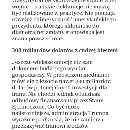
Waszyngton
de facto
właśnie stracił w tej
wojnie – irańskie deklaracje nie muszą
być realizowane w praktyce. Nie pomaga
również chimeryczność amerykańskiego
prezydenta, którego skłonność do
diametralnej zmiany stanowiska jest
znana powszechnie.
300 miliardów dolarów z cudzej kieszeni
Jeszcze większe emocje niż sam
dokument budzi jego wymiar
gospodarczy. W przestrzeni medialnej
mówi się o kwocie nawet 300 miliardów
dolarów potencjalnych inwestycji dla
Iranu. Nie chodzi jednak o fundusz
odbudowy finansowany przez Stany
Zjednoczone. Co być może
najistotniejsze, administracja Trumpa
wyraźnie podkreśla, że nie zamierza
przekazywać Iranowi środków