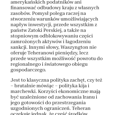
amerykańskich podatników ani
finansować odbudowy kraju z własnych
zasobów. Pomysł polega raczej na
stworzeniu warunków umożliwiających
napływ inwestycji, przede wszystkim z
państw Zatoki Perskiej, a także na
stopniowym odblokowywaniu części
zamrożonych aktywów i łagodzeniu
sankcji. Innymi słowy, Waszyngton nie
oferuje Teheranowi pieniędzy, lecz
przede wszystkim możliwość powrotu do
regionalnego i światowego obiegu
gospodarczego.
Jest to klasyczna polityka zachęt, czy też
– brutalnie mówiąc – polityka kija i
marchewki. Korzyści ekonomiczne mają
być uzależnione od zachowania Iranu i
jego gotowości do przestrzegania
uzgodnionych ograniczeń. Teheran
oczekuje jednak, że część środków