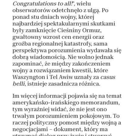
Congratulations to all!
”, wielu
obserwatorów odetchnęło z ulgą. Po
ponad stu dniach wojny, której
najbardziej spektakularnymi skutkami
były zamknięcie Cieśniny Ormuz,
gwałtowny wzrost cen energii oraz
groźba regionalnej katastrofy, sama
perspektywa porozumienia wydawała się
dobrą wiadomością. Nie wolno jednak
zapominać, że między zakończeniem
wojny a rozwiązaniem kwestii, które
Waszyngton i Tel Awiw uznały za
casus
belli
, istnieje zasadnicza różnica.
Im więcej informacji pojawia się na temat
amerykańsko-irańskiego memorandum,
tym wyraźniej widać, że nie jest ono
trwałym porozumieniem pokojowym. To
raczej polityczny pomost między wojną a
negocjacjami – dokument, który ma
utrzymać dialog przy życiu i stworzyć