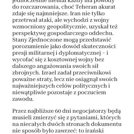
jednocześnie niemal każdy ma powody
do rozczarowania, choć Teheran akurat
zdaje się najmniejsze. Iran nie tylko
przetrwał ataki, ale wychodzi z wojny
wzmocniony geopolitycznie, uzyskał też
perspektywę gospodarczego oddechu.
Stany Zjednoczone mogą przedstawić
porozumienie jako dowód skuteczności
presji militarnej i dyplomatycznej – i
wycofać się z kosztownej wojny bez
dalszego angażowania swoich sił
zbrojnych. Izrael zadał przeciwnikowi
poważne straty, lecz nie osiągnął swoich
najważniejszych celów politycznych i
niewątpliwie pozostaje z poczuciem
zawodu.
Przez najbliższe 60 dni negocjatorzy będą
musieli zmierzyć się z pytaniami, których
na niecałych dwóch stronach dokumentu
nie sposób było zawrzeć: to irański