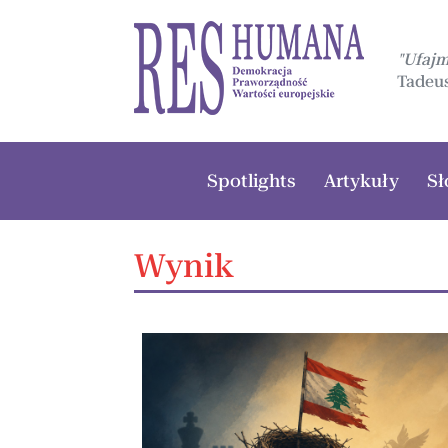
"Ufaj
Tadeus
Spotlights
Artykuły
Sł
Wynik