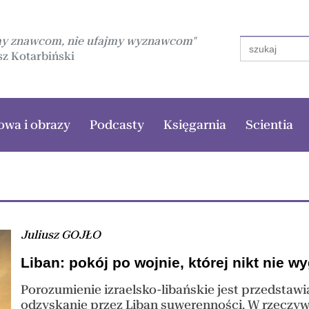
my znawcom, nie ufajmy wyznawcom"
Search
for:
z Kotarbiński
owa i obrazy
Podcasty
Księgarnia
Scientia
Juliusz GOJŁO
Liban: pokój po wojnie, której nikt nie wy
Porozumienie izraelsko-libańskie jest przedstaw
odzyskanie przez Liban suwerenności. W rzeczywi