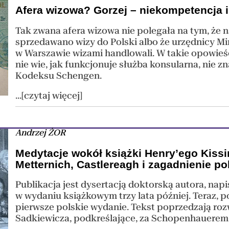
Afera wizowa? Gorzej – niekompetencja 
Tak zwana afera wizowa nie polegała na tym, że n
sprzedawano wizy do Polski albo że urzędnicy M
w Warszawie wizami handlowali. W takie opowieśc
nie wie, jak funkcjonuje służba konsularna, nie 
Kodeksu Schengen.
...[czytaj więcej]
Andrzej ŻOR
Medytacje wokół książki Henry’ego Kissi
Metternich, Castlereagh i zagadnienie p
Publikacja jest dysertacją doktorską autora, nap
w wydaniu książkowym trzy lata później. Teraz, po
pierwsze polskie wydanie. Tekst poprzedzają ro
Sadkiewicza, podkreślające, za Schopenhauerem, 