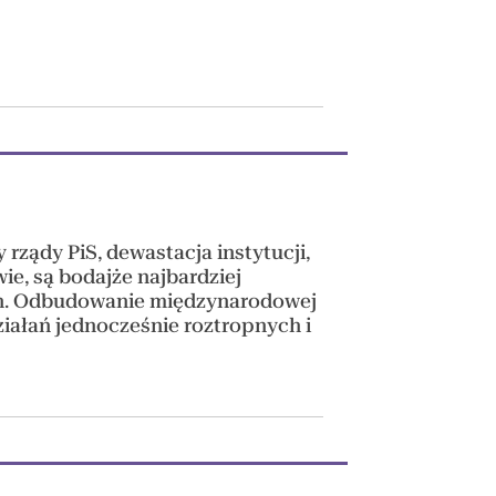
 rządy PiS, dewastacja instytucji,
wie, są bodajże najbardziej
ch. Odbudowanie międzynarodowej
ziałań jednocześnie roztropnych i