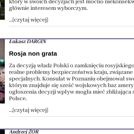
który w swoich decyzjach jest mocno niekonsekwen
głównie interesem wyborczym.
...[czytaj więcej]
Łukasz DARGIN
Rosja non grata
Za decyzją władz Polski o zamknięciu rosyjskiego
realne problemy bezpieczeństwa kraju, związane 
specjalnych. Konsulat w Poznaniu obejmował swoj
którym znajduje się sześć wojskowych baz amery
ogłoszenia decyzji wpływ mogła mieć zbliżająca
Polsce.
...[czytaj więcej]
Andrzej ŻOR