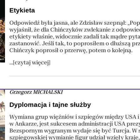
Etykieta
Odpowiedź była jasna, ale Zdzisław szepnął: „Pop
wyjaśnił, że dla Chińczyków zwlekanie z odpowie
etykiety właśnie, widocznie zadali tak mądre pyt
zastanowić. Jeśli tak, to poprosiłem o dłuższą pr
Chińczyk poprosił o przerwę, potem o kolejną.
...[czytaj więcej]
Grzegorz MICHALSKI
Dyplomacja i tajne służby
Wymiana grup więźniów i szpiegów między USA i R
w Ankarze, jest sukcesem administracji USA prezy
Bezspornym wygranym wydaje się być Turcja. W
szpiegowskiej wymianie figur udział wzięły kraje