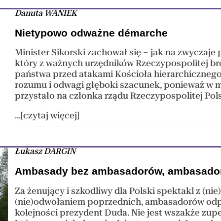
Danuta WANIEK
Nietypowo odważne démarche
Minister Sikorski zachował się – jak na zwyczaje
który z ważnych urzędników Rzeczypospolitej bro
państwa przed atakami Kościoła hierarchiczneg
rozumu i odwagi głęboki szacunek, ponieważ w m
przystało na członka rządu Rzeczypospolitej Pols
...[czytaj więcej]
Łukasz DARGIN
Ambasady bez ambasadorów, ambasado
Za żenujący i szkodliwy dla Polski spektakl z (n
(nie)odwołaniem poprzednich, ambasadorów odp
kolejności prezydent Duda. Nie jest wszakże zupe