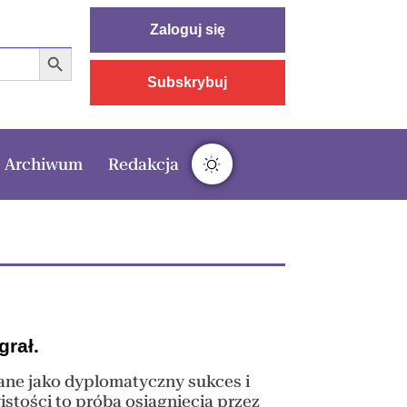
Zaloguj się
Search Button
Subskrybuj
Archiwum
Redakcja
grał.
iane jako dyplomatyczny sukces i
stości to próba osiągnięcia przez