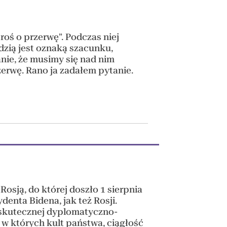
roś o przerwę”. Podczas niej
dzią jest oznaką szacunku,
anie, że musimy się nad nim
zerwę. Rano ja zadałem pytanie.
osją, do której doszło 1 sierpnia
denta Bidena, jak też Rosji.
 skutecznej dyplomatyczno-
, w których kult państwa, ciągłość