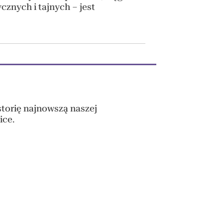
ycznych i tajnych – jest
storię najnowszą naszej
ice.