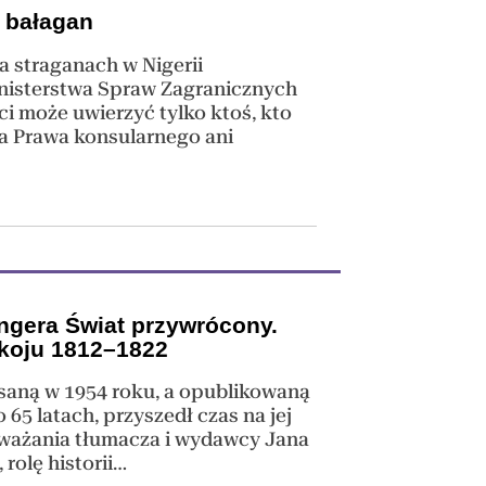
i bałagan
a straganach w Nigerii
inisterstwa Spraw Zagranicznych
i może uwierzyć tylko ktoś, kto
zna Prawa konsularnego ani
ngera Świat przywrócony.
okoju 1812–1822
isaną w 1954 roku, a opublikowaną
 65 latach, przyszedł czas na jej
zważania tłumacza i wydawcy Jana
rolę historii…