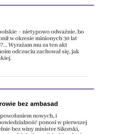
 polskie – nietypowo odważnie, bo
nił w okresie minionych 30 lat
o?… Wyrażam mu za ten akt
oim odczuciu zachował się, jak
kiej.
rowie bez ambasad
ie)powołaniem nowych, i
owiedzialność ponosi w pierwszej
łnie bez winy minister Sikorski,