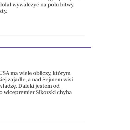
zdołał wywalczyć na polu bitwy.
zty.
SA ma wiele obliczy, którym
iej zajadłe, a nad Sejmem wisi
 władzę. Daleki jestem od
ro wicepremier Sikorski chyba