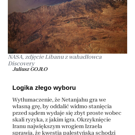
NASA, zdjęcie Libanu z wahadłowca
Discovery
Juliusz GOJŁO
Logika złego wyboru
Wytłumaczenie, że Netanjahu gra we
własną grę, by oddalić widmo stanięcia
przed sądem wydaje się zbyt proste wobec
skali ryzyka, z jakim igra. Okrzyknięcie
Iranu największym wrogiem Izraela
sprawia, że kwestia palestyńska schodzi