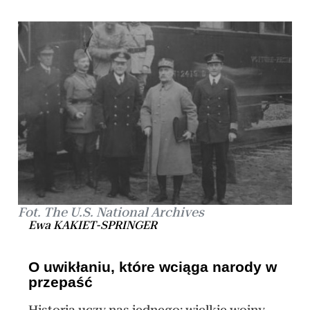
Fot. The U.S. National Archives
Ewa KAKIET-SPRINGER
O uwikłaniu, które wciąga narody w
przepaść
Historia uczy nas jednego: wielkie wojny