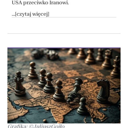
USA przeciwko Iranowi.
...[czytaj więcej]
Grafika: ©JuliuszGojło