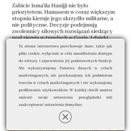
Zabicie Isma’ila Hanijji nie było
priorytetem. Hamasem w coraz większym
stopniu kieruje jego skrzydło militarne, a
nie polityczne. Decyzje podejmują
zwolennicy siłowych rozwiązań siedzący
pod ziemią w tunelach w Gazie. I dzięki
eskalacji konfliktu mają coraz więcej do
Ta strona internetowa przechowuje dane, takie jak
powiedzenia. W ciągu dziesięciu miesięcy
pliki cookie, wyłącznie w celu umożliwienia dostępu
wojny Izraelowi nie udało się ich
do witryny i zapewnienia jej podstawowych funkcji.
wyeliminować.
Nie wykorzystujemy Państwa danych w celach
...[czytaj więcej]
marketingowych, nie przekazujemy ich podmiotom
trzecim w celach marketingowych i nie wykonujemy
profilowania użytkowników. W każdej chwili możesz
zmienić swoje ustawienia przeglądarki lub
zaakceptować ustawienia domyślne.