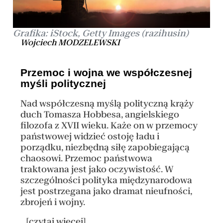
Grafika: iStock, Getty Images (razihusin)
Wojciech MODZELEWSKI
Przemoc i wojna we współczesnej
myśli politycznej
Nad współczesną myślą polityczną krąży
duch Tomasza Hobbesa, angielskiego
filozofa z XVII wieku. Każe on w przemocy
państwowej widzieć ostoję ładu i
porządku, niezbędną siłę zapobiegającą
chaosowi. Przemoc państwowa
traktowana jest jako oczywistość. W
szczególności polityka międzynarodowa
jest postrzegana jako dramat nieufności,
zbrojeń i wojny.
...[czytaj więcej]