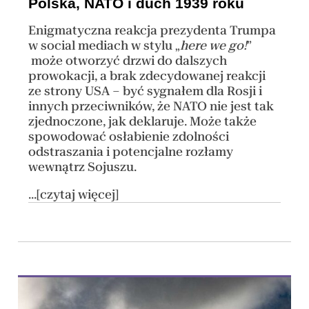
Polska, NATO i duch 1939 roku
Enigmatyczna reakcja prezydenta Trumpa
w social mediach w stylu „
here we go!
”
może otworzyć drzwi do dalszych
prowokacji, a brak zdecydowanej reakcji
ze strony USA – być sygnałem dla Rosji i
innych przeciwników, że NATO nie jest tak
zjednoczone, jak deklaruje. Może także
spowodować osłabienie zdolności
odstraszania i potencjalne rozłamy
wewnątrz Sojuszu.
...[czytaj więcej]