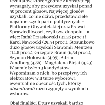
rezultatów, które zgodnie z Konstytucją
wymagały, aby prezydent uzyskał ponad
50 procent głosów. Najwięcej głosów
uzyskali, co nie dziwi, przedstawiciele
najsilniejszych partii politycznych –
Platformy Obywatelskiej oraz Prawa i
Sprawiedliwości, czyli tzw. duopolu – a
więc: Rafał Trzaskowski (31,36 proc.) i
Karol Nawrocki (29,54 proc.). Stosunkowo
dużo głosów uzyskali Sławomir Mentzen
(14,8 proc.), Grzegorz Braun (6,34 proc.),
Szymon Hołownia (4,99), Adrian
Zandberg (4,86) i Magdalena Biejat (4,23).
W sumie było 13 kandydatów.
Wspominam o nich, bo przepływy ich
elektoratów w II turze wyborów i
ewentualnie obecność tych, którzy
absentowali
rozstrzygnęły o wynikach
wyborów.
Obaj finaliści II tury uzyskali bardzo