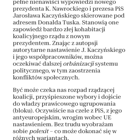
pełne nienawiści wypowiedzi nowego
prezydenta K. Nawrockiego i prezesa PiS
Jarosława Kaczyńskiego skierowane pod
adresem Donalda Tuska. Stanowią one
zapowiedź bardzo złej kohabitacji
koalicyjnego rządu z nowym
prezydentem. Znając z autopsji
autorytarne nastawienie J. Kaczyńskiego
i jego współpracowników, można
oczekiwać dalszej
orbánizacji
systemu
politycznego, w tym zaostrzenia
konfliktów społecznych.
Być może czeka nas rozpad rządzącej
koalicji, przyśpieszone wybory i dojście
do władzy prawicowego ugrupowania
(bloku). Oczywiście na czele z PiS, z jego
antyeuropejskim, wrogim wobec UE
nastawieniem. Bez trudu wyobrażam
sobie
polexit
– co może dokonać się w
różnych wariantach.