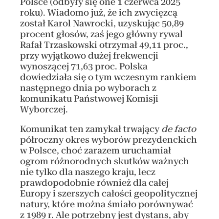
Polsce (odbyły się one 1 czerwca 2025
roku). Wiadomo już, że ich zwycięzcą
został Karol Nawrocki, uzyskując 50,89
procent głosów, zaś jego główny rywal
Rafał Trzaskowski otrzymał 49,11 proc.,
przy wyjątkowo dużej frekwencji
wynoszącej 71,63 proc. Polska
dowiedziała się o tym wczesnym rankiem
następnego dnia po wyborach z
komunikatu Państwowej Komisji
Wyborczej.
Komunikat ten zamykał trwający
de facto
półroczny okres wyborów prezydenckich
w Polsce, choć zarazem uruchamiał
ogrom różnorodnych skutków ważnych
nie tylko dla naszego kraju, lecz
prawdopodobnie również dla całej
Europy i szerszych całości geopolitycznej
natury, które można śmiało porównywać
z 1989 r. Ale potrzebny jest dystans, aby