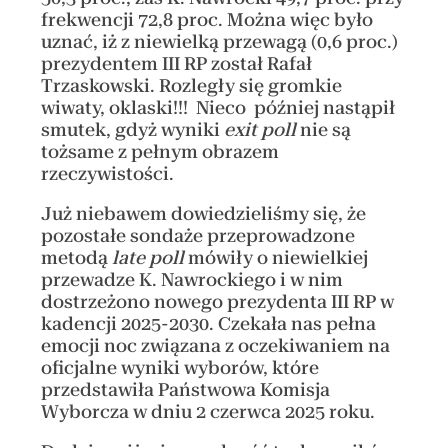
frekwencji 72,8 proc. Można więc było
uznać, iż z niewielką przewagą (0,6 proc.)
prezydentem III RP został Rafał
Trzaskowski. Rozległy się gromkie
wiwaty, oklaski!!! Nieco później nastąpił
smutek, gdyż wyniki
exit poll
nie są
tożsame z pełnym obrazem
rzeczywistości.
Już niebawem dowiedzieliśmy się, że
pozostałe sondaże przeprowadzone
metodą
late poll
mówiły o niewielkiej
przewadze K. Nawrockiego i w nim
dostrzeżono nowego prezydenta III RP w
kadencji 2025-2030. Czekała nas pełna
emocji noc związana z oczekiwaniem na
oficjalne wyniki wyborów, które
przedstawiła Państwowa Komisja
Wyborcza w dniu 2 czerwca 2025 roku.