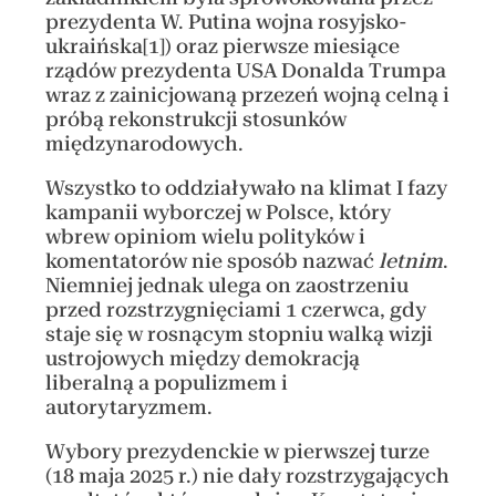
prezydenta W. Putina wojna rosyjsko-
ukraińska
) oraz pierwsze miesiące
[1]
rządów prezydenta USA Donalda Trumpa
wraz z zainicjowaną przezeń wojną celną i
próbą rekonstrukcji stosunków
międzynarodowych.
Wszystko to oddziaływało na klimat I fazy
kampanii wyborczej w Polsce, który
wbrew opiniom wielu polityków i
komentatorów nie sposób nazwać
letnim
.
Niemniej jednak ulega on zaostrzeniu
przed rozstrzygnięciami 1 czerwca, gdy
staje się w rosnącym stopniu walką wizji
ustrojowych między demokracją
liberalną a populizmem i
autorytaryzmem.
Wybory prezydenckie w pierwszej turze
(18 maja 2025 r.) nie dały rozstrzygających