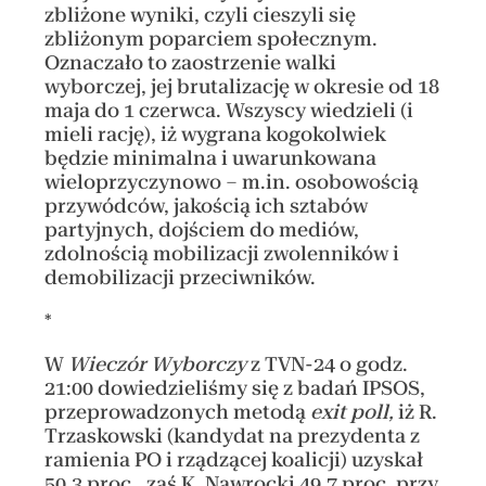
zbliżone wyniki, czyli cieszyli się
zbliżonym poparciem społecznym.
Oznaczało to zaostrzenie walki
wyborczej, jej brutalizację w okresie od 18
maja do 1 czerwca. Wszyscy wiedzieli (i
mieli rację), iż wygrana kogokolwiek
będzie minimalna i uwarunkowana
wieloprzyczynowo – m.in. osobowością
przywódców, jakością ich sztabów
partyjnych, dojściem do mediów,
zdolnością mobilizacji zwolenników i
demobilizacji przeciwników.
*
W
Wieczór Wyborczy
z TVN-24 o godz.
21:00 dowiedzieliśmy się z badań IPSOS,
przeprowadzonych metodą
exit poll,
iż R.
Trzaskowski (kandydat na prezydenta z
ramienia PO i rządzącej koalicji) uzyskał
50,3 proc., zaś K. Nawrocki 49,7 proc. przy