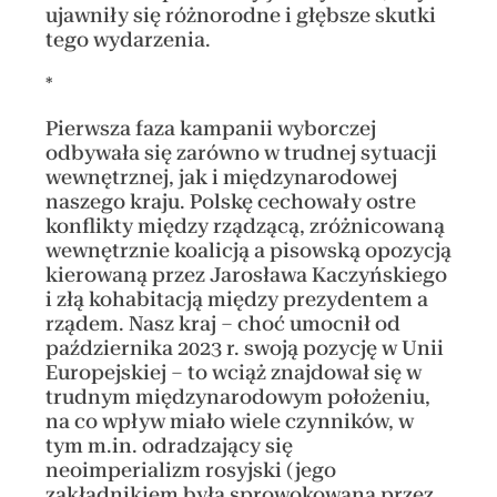
ujawniły się różnorodne i głębsze skutki
tego wydarzenia.
*
Pierwsza faza kampanii wyborczej
odbywała się zarówno w trudnej sytuacji
wewnętrznej, jak i międzynarodowej
naszego kraju. Polskę cechowały ostre
konflikty między rządzącą, zróżnicowaną
wewnętrznie koalicją a pisowską opozycją
kierowaną przez Jarosława Kaczyńskiego
i złą kohabitacją między prezydentem a
rządem. Nasz kraj – choć umocnił od
października 2023 r. swoją pozycję w Unii
Europejskiej – to wciąż znajdował się w
trudnym międzynarodowym położeniu,
na co wpływ miało wiele czynników, w
tym m.in. odradzający się
neoimperializm rosyjski (jego
zakładnikiem była sprowokowana przez