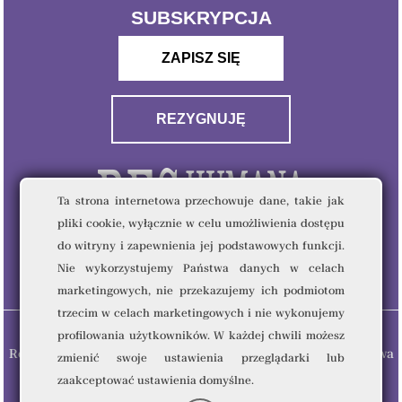
SUBSKRYPCJA
ZAPISZ SIĘ
REZYGNUJĘ
Ta strona internetowa przechowuje dane, takie jak
pliki cookie, wyłącznie w celu umożliwienia dostępu
do witryny i zapewnienia jej podstawowych funkcji.
Nie wykorzystujemy Państwa danych w celach
marketingowych, nie przekazujemy ich podmiotom
trzecim w celach marketingowych i nie wykonujemy
profilowania użytkowników. W każdej chwili możesz
Res Humana & Quality Writing Sp. z o.o © 2023 - Wszelkie prawa
zmienić swoje ustawienia przeglądarki lub
zastrzeżone.
zaakceptować ustawienia domyślne.