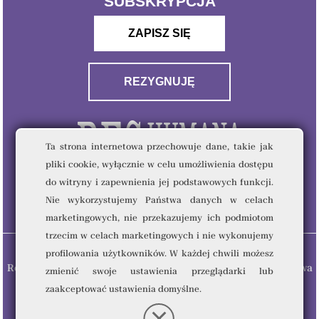
SUBSKRYPCJA
ZAPISZ SIĘ
REZYGNUJĘ
Ta strona internetowa przechowuje dane, takie jak
pliki cookie, wyłącznie w celu umożliwienia dostępu
do witryny i zapewnienia jej podstawowych funkcji.
Nie wykorzystujemy Państwa danych w celach
marketingowych, nie przekazujemy ich podmiotom
trzecim w celach marketingowych i nie wykonujemy
profilowania użytkowników. W każdej chwili możesz
Res Humana & Quality Writing Sp. z o.o © 2023 - Wszelkie prawa
zmienić swoje ustawienia przeglądarki lub
zastrzeżone.
zaakceptować ustawienia domyślne.