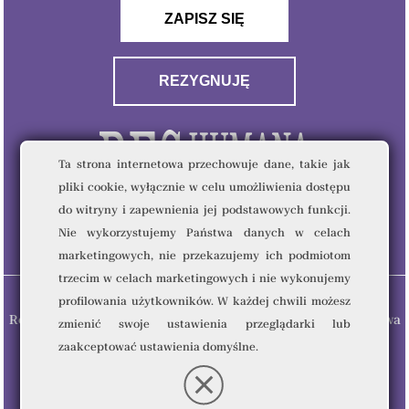
ZAPISZ SIĘ
REZYGNUJĘ
Ta strona internetowa przechowuje dane, takie jak
pliki cookie, wyłącznie w celu umożliwienia dostępu
do witryny i zapewnienia jej podstawowych funkcji.
Nie wykorzystujemy Państwa danych w celach
marketingowych, nie przekazujemy ich podmiotom
trzecim w celach marketingowych i nie wykonujemy
profilowania użytkowników. W każdej chwili możesz
Res Humana & Quality Writing Sp. z o.o © 2023 - Wszelkie prawa
zmienić swoje ustawienia przeglądarki lub
zastrzeżone.
zaakceptować ustawienia domyślne.