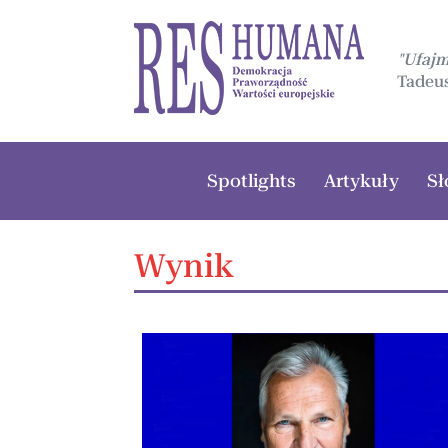
"Ufaj
Tadeus
Spotlights
Artykuły
Sł
Wynik