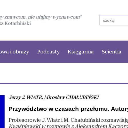
my znawcom, nie ufajmy wyznawcom"
Search
for:
z Kotarbiński
owa i obrazy
Podcasty
Księgarnia
Scientia
Jerzy J. WIATR, Mirosław CHAŁUBIŃSKI
Przywództwo w czasach przełomu. Autory
Profesorowie J. Wiatr i M. Chałubiński rozmawiaj
Kwaśniewski w rozmowie z Aleksandrem Kaczor