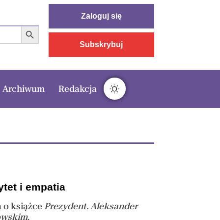
Zaloguj się
Search Button
Subskrybuj
Archiwum
Redakcja
tet i empatia
ą o książce
Prezydent. Aleksander
owskim
.