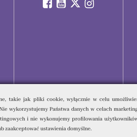
e, takie jak pliki cookie, wyłącznie w celu umożliwie
 Nie wykorzystujemy Państwa danych w celach marketin
umana & Quality Writing Sp. z o.o © 2023 - Wszelkie prawa zastrz
tingowych i nie wykonujemy profilowania użytkowników
lub zaakceptować ustawienia domyślne.