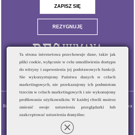
ZAPISZ SIĘ
REZYGNUJĘ
Ta strona internetowa przechowuje dane, takie jak
pliki cookie, wyłącznie w celu umożliwienia dostępu
do witryny i zapewnienia jej podstawowych funkcji.
Nie wykorzystujemy Państwa danych w celach
marketingowych, nie przekazujemy ich podmiotom
trzecim w celach marketingowych i nie wykonujemy
profilowania użytkowników. W każdej chwili możesz
Res Humana & Quality Writing Sp. z o.o © 2023 - Wszelkie prawa
zmienić swoje ustawienia przeglądarki lub
zastrzeżone.
zaakceptować ustawienia domyślne.