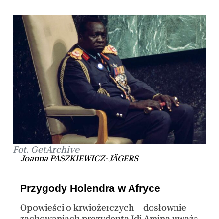
Fot. GetArchive
Joanna PASZKIEWICZ-JÄGERS
Przygody Holendra w Afryce
Opowieści o krwiożerczych – dosłownie –
zachowaniach prezydenta Idi Amina uważa