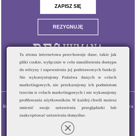
ZAPISZ SIĘ
REZYGNUJĘ
Ta strona internetowa przechowuje dane, takie jak
pliki cookie, wyłącznie w celu umożliwienia dostępu
do witryny i zapewnienia jej podstawowych funkcji.
Nie wykorzystujemy Państwa danych w celach
marketingowych, nie przekazujemy ich podmiotom
trzecim w celach marketingowych i nie wykonujemy
profilowania użytkowników. W każdej chwili możesz
Res Humana & Quality Writing Sp. z o.o © 2023 - Wszelkie prawa
zmienić swoje ustawienia przeglądarki lub
zastrzeżone.
zaakceptować ustawienia domyślne.