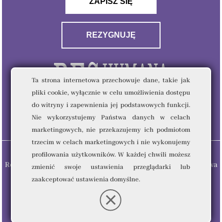
ZAPISZ SIĘ
REZYGNUJĘ
Ta strona internetowa przechowuje dane, takie jak
pliki cookie, wyłącznie w celu umożliwienia dostępu
do witryny i zapewnienia jej podstawowych funkcji.
Nie wykorzystujemy Państwa danych w celach
marketingowych, nie przekazujemy ich podmiotom
trzecim w celach marketingowych i nie wykonujemy
profilowania użytkowników. W każdej chwili możesz
Res Humana & Quality Writing Sp. z o.o © 2023 - Wszelkie prawa
zmienić swoje ustawienia przeglądarki lub
zastrzeżone.
zaakceptować ustawienia domyślne.