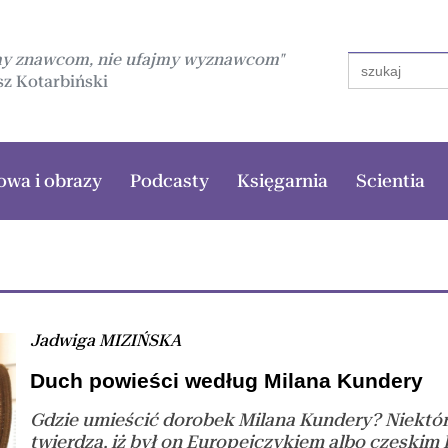
my znawcom, nie ufajmy wyznawcom"
Search
for:
z Kotarbiński
owa i obrazy
Podcasty
Księgarnia
Scientia
Jadwiga MIZIŃSKA
Duch powieści według Milana Kundery
Gdzie umieścić dorobek Milana Kundery? Niektór
twierdzą, iż był on Europejczykiem albo czeskim