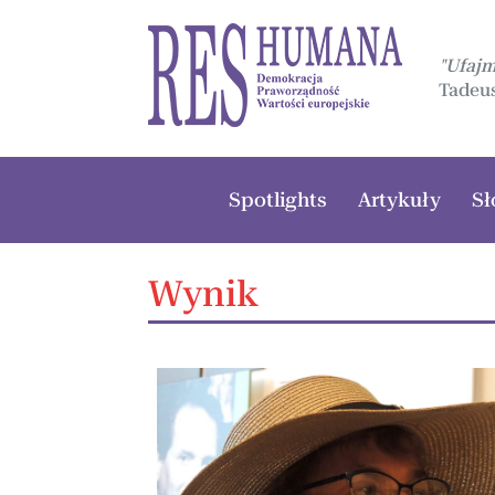
"Ufaj
Tadeus
Spotlights
Artykuły
Sł
Wynik