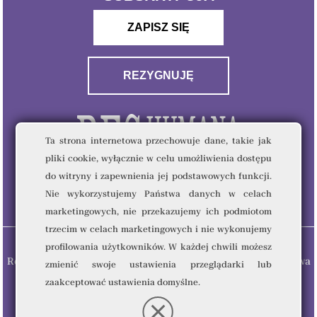
ZAPISZ SIĘ
REZYGNUJĘ
Ta strona internetowa przechowuje dane, takie jak
pliki cookie, wyłącznie w celu umożliwienia dostępu
do witryny i zapewnienia jej podstawowych funkcji.
Nie wykorzystujemy Państwa danych w celach
marketingowych, nie przekazujemy ich podmiotom
trzecim w celach marketingowych i nie wykonujemy
profilowania użytkowników. W każdej chwili możesz
Res Humana & Quality Writing Sp. z o.o © 2023 - Wszelkie prawa
zmienić swoje ustawienia przeglądarki lub
zastrzeżone.
zaakceptować ustawienia domyślne.