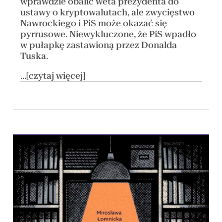
wprawdzie obalić weta prezydenta do
ustawy o kryptowalutach, ale zwycięstwo
Nawrockiego i PiS może okazać się
pyrrusowe. Niewykluczone, że PiS wpadło
w pułapkę zastawioną przez Donalda
Tuska.
...[czytaj więcej]