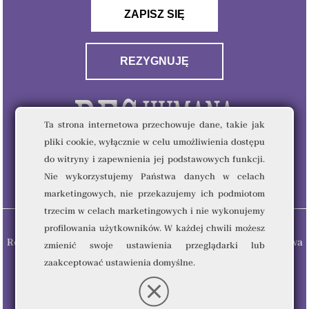
ZAPISZ SIĘ
REZYGNUJĘ
Ta strona internetowa przechowuje dane, takie jak
pliki cookie, wyłącznie w celu umożliwienia dostępu
do witryny i zapewnienia jej podstawowych funkcji.
Nie wykorzystujemy Państwa danych w celach
marketingowych, nie przekazujemy ich podmiotom
trzecim w celach marketingowych i nie wykonujemy
profilowania użytkowników. W każdej chwili możesz
Res Humana & Quality Writing Sp. z o.o © 2023 - Wszelkie prawa
zmienić swoje ustawienia przeglądarki lub
zastrzeżone.
zaakceptować ustawienia domyślne.