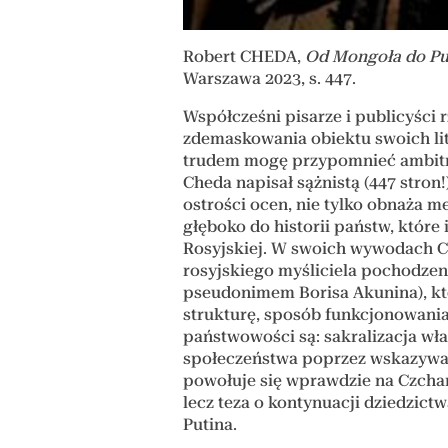
Robert CHEDA,
Od Mongoła do Put
Warszawa 2023, s. 447.
Współcześni pisarze i publicyści 
zdemaskowania obiektu swoich lite
trudem mogę przypomnieć ambitn
Cheda napisał sążnistą (447 stron!
ostrości ocen, nie tylko obnaża m
głęboko do historii państw, które 
Rosyjskiej. W swoich wywodach Ch
rosyjskiego myśliciela pochodzen
pseudonimem Borisa Akunina), któ
strukturę, sposób funkcjonowani
państwowości są: sakralizacja wła
społeczeństwa poprzez wskazywan
powołuje się wprawdzie na Czchar
lecz teza o kontynuacji dziedzict
Putina.