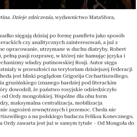
ina. Dzieje zdziczenia
, wydawnictwo MataSfora,
rzadko sięgają dzisiaj po formę pamfletu jako sposób
rackich czy analitycznych zainteresowań, a już z
e opracowanie, utrzymane w duchu diatryby. Robert
), pełną pasji rozprawę, w której nie hamując języka i
echanizmy władzy putinowskiej Rosji. Autor sięga
istniały w przeszłości na terytorium dzisiejszej Federacji
eda jest bliski poglądom Grigorija Czchartiszwiliego,
ia gruzińskiego (znanego bardziej pod literackim
ry dowodził, że państwo rosyjskie odziedziczyło
a od Ordy mongolskiej. Wspólne dla obu form
dzy, maksymalna centralizacja, mobilizacja
ie zagrożeń zewnętrznych i przemoc. Cheda nie
tiszwiliego a na polskiego badacza Feliksa Konecznego,
wa Ordy zawarta jest już w samym tytule – Od Mongoła do