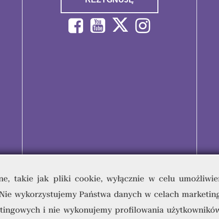
e, takie jak pliki cookie, wyłącznie w celu umożliwie
 Nie wykorzystujemy Państwa danych w celach marketin
umana & Quality Writing Sp. z o.o © 2023 - Wszelkie prawa zastrz
tingowych i nie wykonujemy profilowania użytkowników