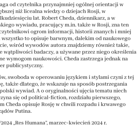
aga od czytelnika przynajmniej ogólnej orientacji w
ębszej niż licealna wiedzy o dziejach Rosji, w
ilkudziesięciu lat. Robert Cheda, dziennikarz, a w
skiego wywiadu, pracujący m.in. także w Rosji, zna ten
 czytelnikowi ogrom informacji, historii znanych i mniej
 A wszystko to opisuje barwnym, dalekim od naukowego
cie, wśród wywodów autora znajdziemy również takie,
 wątpliwości badaczy, a używane przez niego określenia
ewne wymogom naukowości. Cheda zastrzega jednak na
er publicystyczny.
, swoboda w operowaniu językiem i stylami czyni z tej
rę, także dlatego, że wskazuje na sposób postrzegania
 polski wywiad. A o oryginalności ujęcia tematu niech
yna się od political-fiction, rozdziału pierwszego,
ym Cheda opisuje Rosję w chwili rozpadu i krwawego
ządów Putina.
/2024 „Res Humana”, marzec-kwiecień 2024 r.