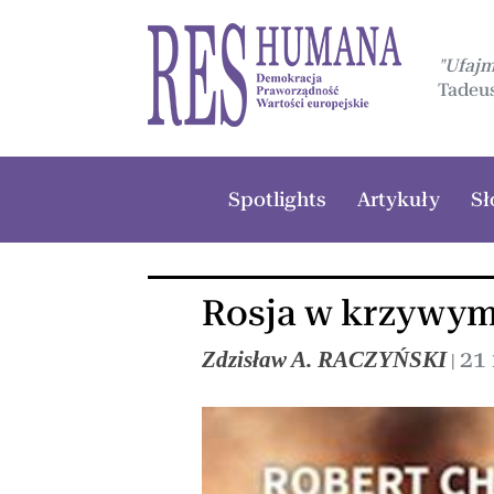
"Ufaj
Tadeus
Spotlights
Artykuły
Sł
Rosja w krzywym
Zdzisław A. RACZYŃSKI
21
|