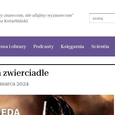
my znawcom, nie ufajmy wyznawcom"
Search
for:
z Kotarbiński
owa i obrazy
Podcasty
Księgarnia
Scientia
 zwierciadle
 marca 2024