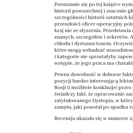
Poruszanie się po tej książce wym
historii powszechnej i znacznie gł
szczególności historii ostatnich k
przeszłości oficer operacyjny pol
kraj nie ze słyszenia. Przedstawia
znanych, szczegółów i sekretów.
chłodu i dystansu tonem. Oczywiś
które mogą wzbudzać uzasadnione
i kategorie nie sprostałyby zap
wstępie, że jego praca ma charakt
Pewna dowolność w doborze faktów
pozycji bardzo interesującą lektu
Rosji (i możliwie konkluzje) przez
świadczy fakt, że opracowanie zacz
zatytułowanego Dystopia, w któr
zamętu, jaki powstał po upadku r
Recenzja ukazała się w numerze 2