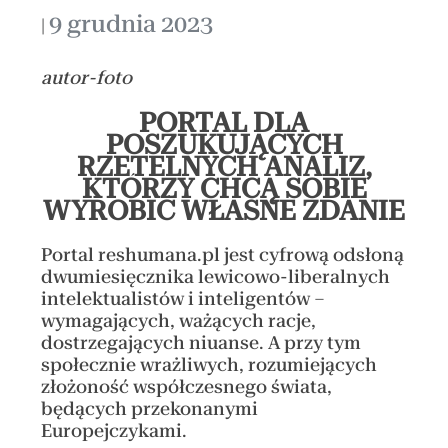
9 grudnia 2023
|
autor-foto
PORTAL DLA
POSZUKUJĄCYCH
RZETELNYCH ANALIZ,
KTÓRZY CHCĄ SOBIE
WYROBIĆ WŁASNE ZDANIE
Portal reshumana.pl jest cyfrową odsłoną
dwumiesięcznika lewicowo-liberalnych
intelektualistów i inteligentów –
wymagających, ważących racje,
dostrzegających niuanse. A przy tym
społecznie wrażliwych, rozumiejących
złożoność współczesnego świata,
będących przekonanymi
Europejczykami.