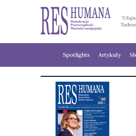
"Ufaj
Tadeus
Spotlights
Artykuły
Sł