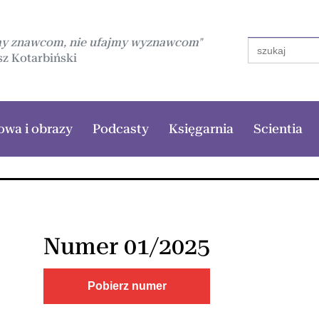
my znawcom, nie ufajmy wyznawcom"
Search
for:
z Kotarbiński
owa i obrazy
Podcasty
Księgarnia
Scientia
Numer 01/2025
Pobierz numer