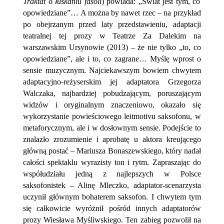
Traktat o łuskaniu fasoli
) powiada: „Świat jest tym, co
opowiedziane”… A można by nawet rzec – na przykład
po obejrzanym przed laty przedstawieniu, adaptacji
teatralnej tej prozy w Teatrze Za Dalekim na
warszawskim Ursynowie (2013) – że nie tylko „to, co
opowiedziane”, ale i to, co zagrane… Myślę wprost o
sensie muzycznym. Najciekawszym bowiem chwytem
adaptacyjno-reżyserskim jej adaptatora Grzegorza
Walczaka, najbardziej pobudzającym, poruszającym
widzów i oryginalnym znaczeniowo, okazało się
wykorzystanie powieściowego leitmotivu saksofonu, w
metaforycznym, ale i w dosłownym sensie. Podejście to
znalazło zrozumienie i aprobatę u aktora kreującego
główną postać – Mariusza Bonaszewskiego, który nadał
całości spektaklu wyrazisty ton i rytm. Zapraszając do
współudziału jedną z najlepszych w Polsce
saksofonistek – Alinę Mleczko, adaptator-scenarzysta
uczynił głównym bohaterem saksofon. I chwytem tym
się całkowicie wyróżnił pośród innych adaptatorów
prozy Wiesława Myśliwskiego. Ten zabieg pozwolił na