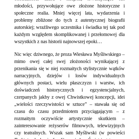
młodości, przywołujące owe złożone historyczne i
społeczne realia. Mniej więcej lata, wydarzenia i
problemy zbliżone do tych z autentycznej biografii
autorskiej; wrażliwego uczestnika i świadka tej tak pod
każdym względem skomplikowanej i przełomowej dla
wszystkich z nas historii najnowszej epoki…
Nic więc dziwnego, że proza Wiesława Myśliwskiego –
mimo owej całej swej złożoności wynikającej z
przenikania się w niej rozmaitych stylistycznie wątków
narracyjnych, dziejów i losów indywidualnych
głównych postaci, wielu płaszczyzn i warstw, ich
doświadczeń historycznych i egzystencjalnych,
czerpanych jakby z owej Chwistkowej koncepcji, idei
„wielości rzeczywistości w sztuce” – stawała się od
czasu do czasu przedmiotem przyciągającym – z
rozmaitym oczywiście artystycznie skutkiem –
zainteresowanie reżyserów filmowych, telewizyjnych
czy teatralnych. Wszak sam Myśliwski (w powieści