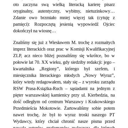
oto zaczyna swą wielką literacką karierę pisarz
oryginalny, autentyczny, wybitny, nietuzinkowy…
Zdanie owo brzmiało mniej więcej tak (cytuję z
pamięci): Rozpoczętą jesienią wypowiedź Ojciec
dokończył na wiosnę…
Znaliśmy się już z Wiesławem M. trochę z rozmaitych
imprez literackich oraz prac w Komisji Kwalifikacyjnej
ZLP, acz nieco bliżej poznaliśmy się wkrótce, bo w
połowie lat 70. XX wieku, gdy siedziby redakcji: jego –
kwartalnika „Regiony”, którego był szefem, i
miesięcznika literackiego młodych „Nowy Wyraz”,
który wtedy redagowałem, stały się – z wyroku zarządu
RSW Prasa-Książka-Ruch – sąsiadami na jednym z
pięter warszawskiej kamienicy przy ul. Kierbedzia, na
dość odległym od centrum Warszawy i Krakowskiego
Przedmieścia Mokotowie. Żartowaliśmy sobie potem
nawet trochę, że był to wyraz troski naszego PT
Wydawcy, który chciał chronić nasze pisma przed
nawałą autorów, grafomanów zwłaszcza, dla których