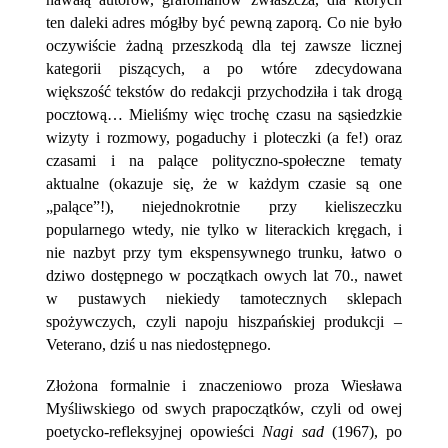
ten daleki adres mógłby być pewną zaporą. Co nie było
oczywiście żadną przeszkodą dla tej zawsze licznej
kategorii piszących, a po wtóre zdecydowana
większość tekstów do redakcji przychodziła i tak drogą
pocztową… Mieliśmy więc trochę czasu na sąsiedzkie
wizyty i rozmowy, pogaduchy i ploteczki (a fe!) oraz
czasami i na palące polityczno-społeczne tematy
aktualne (okazuje się, że w każdym czasie są one
„palące”!), niejednokrotnie przy kieliszeczku
popularnego wtedy, nie tylko w literackich kręgach, i
nie nazbyt przy tym ekspensywnego trunku, łatwo o
dziwo dostępnego w początkach owych lat 70., nawet
w pustawych niekiedy tamotecznych sklepach
spożywczych, czyli napoju hiszpańskiej produkcji –
Veterano, dziś u nas niedostępnego.
Złożona formalnie i znaczeniowo proza Wiesława
Myśliwskiego od swych prapoczątków, czyli od owej
poetycko-refleksyjnej opowieści
Nagi sad
(1967), po