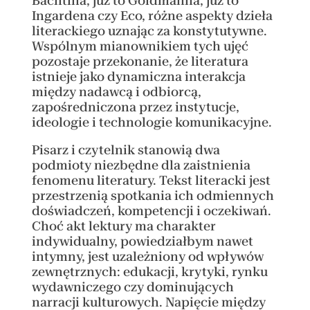
Bachtina, już to Goldmanna, już to
Ingardena czy Eco, różne aspekty dzieła
literackiego uznając za konstytutywne.
Wspólnym mianownikiem tych ujęć
pozostaje przekonanie, że literatura
istnieje jako dynamiczna interakcja
między nadawcą i odbiorcą,
zapośredniczona przez instytucje,
ideologie i technologie komunikacyjne.
Pisarz i czytelnik stanowią dwa
podmioty niezbędne dla zaistnienia
fenomenu literatury. Tekst literacki jest
przestrzenią spotkania ich odmiennych
doświadczeń, kompetencji i oczekiwań.
Choć akt lektury ma charakter
indywidualny, powiedziałbym nawet
intymny, jest uzależniony od wpływów
zewnętrznych: edukacji, krytyki, rynku
wydawniczego czy dominujących
narracji kulturowych. Napięcie między