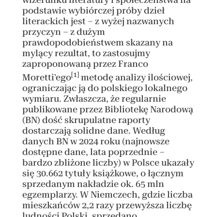
podstawie wybiórczej próby dzieł
literackich jest – z wyżej nazwanych
przyczyn – z dużym
prawdopodobieństwem skazany na
mylący rezultat, to zastosujmy
zaproponowaną przez Franco
[1]
Moretti’ego
metodę analizy ilościowej,
ograniczając ją do polskiego lokalnego
wymiaru. Zwłaszcza, że regularnie
publikowane przez Bibliotekę Narodową
(BN) dość skrupulatne raporty
dostarczają solidne dane. Według
danych BN w 2024 roku (najnowsze
dostępne dane, lata poprzednie –
bardzo zbliżone liczby) w Polsce ukazały
się 30.662 tytuły książkowe, o łącznym
sprzedanym nakładzie ok. 65 mln
egzemplarzy. W Niemczech, gdzie liczba
mieszkańców 2,2 razy przewyższa liczbę
ludności Polski, sprzedano