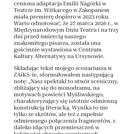
ceniona adaptacja Emilii Nagórki w
Teatrze im. Witkacego w Zakopanem
miała premierę dopiero w 2023 roku.
Warto odnotować, że 27 marca 2026 r., w
Międzynarodowym Dniu Teatru i na trzy
dni przed śmiercią naszego
znakomitego pisarza, została ona
gościnnie wystawiona w Centrum
Kultury Alternatywy na Ursynowie.
Składając tekst mojego scenariusza w
ZAiKS-ie, sformułowałem następującą
notę: „Nasz spektakl to utwór sceniczny,
zbliżający się do monodramu, na
motywach powieści Myśliwskiego,
charakteryzujący się istotnie odmienną
konstrukcją literacką. Wynika to nie
tylko ze skrótów, ale też z zupełnie
odmiennego połączenia fragmentów, z
daleko idących przemieszczeń w
kolejności obrazów scenicznych.