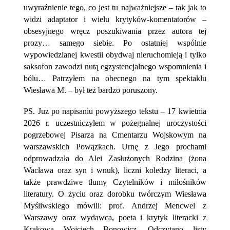
uwyraźnienie tego, co jest tu najważniejsze – tak jak to
widzi adaptator i wielu krytyków-komentatorów –
obsesyjnego wręcz poszukiwania przez autora tej
prozy… samego siebie. Po ostatniej wspólnie
wypowiedzianej kwestii obydwaj nieruchomieją i tylko
saksofon zawodzi nutą egzystencjalnego wspomnienia i
bólu… Patrzyłem na obecnego na tym spektaklu
Wiesława M. – był też bardzo poruszony.
PS. Już po napisaniu powyższego tekstu – 17 kwietnia
2026 r. uczestniczyłem w pożegnalnej uroczystości
pogrzebowej Pisarza na Cmentarzu Wojskowym na
warszawskich Powązkach. Urnę z Jego prochami
odprowadzała do Alei Zasłużonych Rodzina (żona
Wacława oraz syn i wnuk), liczni koledzy literaci, a
także prawdziwe tłumy Czytelników i miłośników
literatury. O życiu oraz dorobku twórczym Wiesława
Myśliwskiego mówili: prof. Andrzej Mencwel z
Warszawy oraz wydawca, poeta i krytyk literacki z
Krakowa Wojciech Bonowicz. Odczytano listy