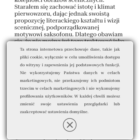
Starałem się zachować istotę i klimat
pierwowzoru, dając jednak swoistą
propozycję literackiego kształtu i wizji
scenicznej, podporządkowanej
motywowi saksofonu. Dlatego obawiam
się, że nie można już tego traktować jako
tzw. adaptacji, a raczej jako nowy twór
Ta strona internetowa przechowuje dane, takie jak
literacko-sceniczny na motywach
pliki cookie, wyłącznie w celu umożliwienia dostępu
powieści”.
do witryny i zapewnienia jej podstawowych funkcji.
Nie wykorzystujemy Państwa danych w celach
Głos pamięci i postać Drugiego
marketingowych, nie przekazujemy ich podmiotom
Cały nasz spektakl rozpoczyna się od
trzecim w celach marketingowych i nie wykonujemy
Głosu pamięci
, czyli od słów
Starego
profilowania użytkowników. W każdej chwili możesz
Autora
, nazwanego w naszej sztuce
zmienić swoje ustawienia przeglądarki lub
Drugim
– tę rolę przyjąłem osobiście. Po
zaakceptować ustawienia domyślne.
moim początkowym, krótkim monologu
głos przejmuje główny bohater
powieści, czyli
Ja
młody, który snuje
retrospektywną opowieść swojego życia.