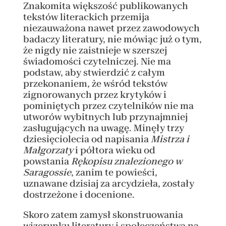
Znakomita większość publikowanych
tekstów literackich przemija
niezauważona nawet przez zawodowych
badaczy literatury, nie mówiąc już o tym,
że nigdy nie zaistnieje w szerszej
świadomości czytelniczej. Nie ma
podstaw, aby stwierdzić z całym
przekonaniem, że wśród tekstów
zignorowanych przez krytyków i
pominiętych przez czytelników nie ma
utworów wybitnych lub przynajmniej
zasługujących na uwagę. Minęły trzy
dziesięciolecia od napisania
Mistrza i
Małgorzaty
i półtora wieku od
powstania
Rękopisu znalezionego w
Saragossie
, zanim te powieści,
uznawane dzisiaj za arcydzieła, zostały
dostrzeżone i docenione.
Skoro zatem zamysł skonstruowania
wizerunku literatury i społeczeństwa na