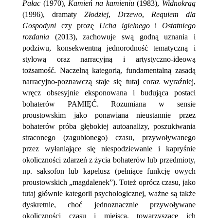
Pałac
(1970),
Kamień na kamieniu
(1983),
Widnokrąg
(1996), dramaty
Złodziej
,
Drzewo
,
Requiem dla
Gospodyni
czy prozę
Ucha igielnego
i
Ostatniego
rozdania
(2013), zachowuje swą godną uznania i
podziwu, konsekwentną jednorodność tematyczną i
stylową oraz narracyjną i artystyczno-ideową
tożsamość. Naczelną kategorią, fundamentalną zasadą
narracyjno-poznawczą staje się tutaj coraz wyraźniej,
wręcz obsesyjnie eksponowana i budująca postaci
bohaterów PAMIĘĆ. Rozumiana w sensie
proustowskim jako ponawiana nieustannie przez
bohaterów próba głębokiej autoanalizy, poszukiwania
straconego (zagubionego) czasu, przywoływanego
przez wyłaniające się niespodziewanie i kapryśnie
okoliczności zdarzeń z życia bohaterów lub przedmioty,
np. saksofon lub kapelusz (pełniące funkcję owych
proustowskich „magdalenek”). Toteż oprócz czasu, jako
tutaj głównie kategorii psychologicznej, ważne są także
dyskretnie, choć jednoznacznie przywoływane
okoliczności czasu i miejsca, towarzyszące ich