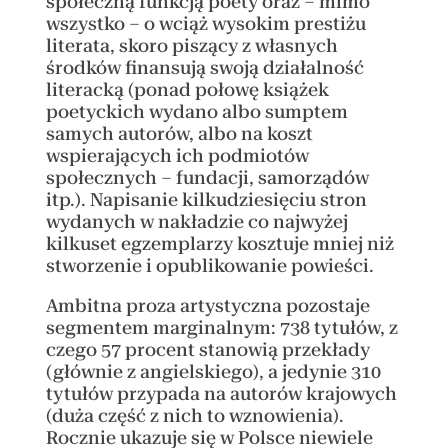
społeczną funkcją poety oraz – mimo
wszystko – o wciąż wysokim prestiżu
literata, skoro piszący z własnych
środków finansują swoją działalność
literacką (ponad połowę książek
poetyckich wydano albo sumptem
samych autorów, albo na koszt
wspierających ich podmiotów
społecznych – fundacji, samorządów
itp.). Napisanie kilkudziesięciu stron
wydanych w nakładzie co najwyżej
kilkuset egzemplarzy kosztuje mniej niż
stworzenie i opublikowanie powieści.
Ambitna proza artystyczna pozostaje
segmentem marginalnym: 738 tytułów, z
czego 57 procent stanowią przekłady
(głównie z angielskiego), a jedynie 310
tytułów przypada na autorów krajowych
(duża część z nich to wznowienia).
Rocznie ukazuje się w Polsce niewiele