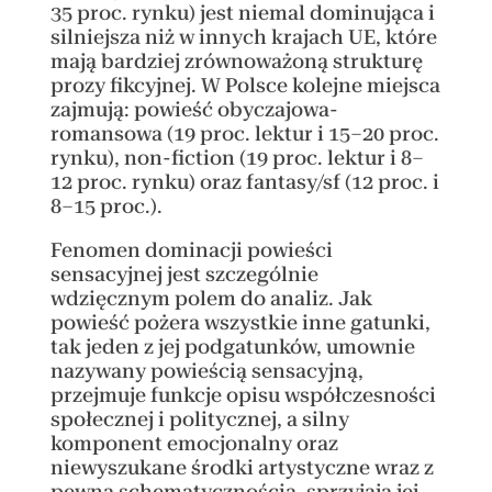
35 proc. rynku) jest niemal dominująca i
silniejsza niż w innych krajach UE, które
mają bardziej zrównoważoną strukturę
prozy fikcyjnej. W Polsce kolejne miejsca
zajmują: powieść obyczajowa-
romansowa (19 proc. lektur i 15–20 proc.
rynku), non-fiction (19 proc. lektur i 8–
12 proc. rynku) oraz fantasy/sf (12 proc. i
8–15 proc.).
Fenomen dominacji powieści
sensacyjnej jest szczególnie
wdzięcznym polem do analiz. Jak
powieść pożera wszystkie inne gatunki,
tak jeden z jej podgatunków, umownie
nazywany powieścią sensacyjną,
przejmuje funkcje opisu współczesności
społecznej i politycznej, a silny
komponent emocjonalny oraz
niewyszukane środki artystyczne wraz z
pewną schematycznością, sprzyjają jej