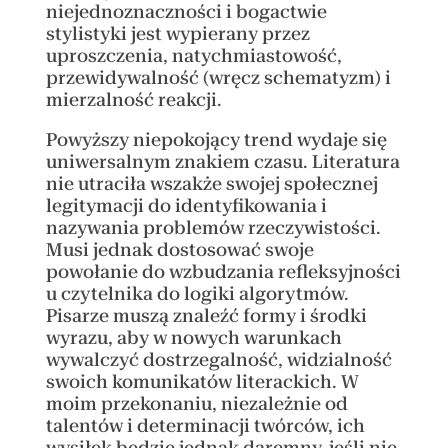
niejednoznaczności i bogactwie
stylistyki jest wypierany przez
uproszczenia, natychmiastowość,
przewidywalność (wręcz schematyzm) i
mierzalność reakcji.
Powyższy niepokojący trend wydaje się
uniwersalnym znakiem czasu. Literatura
nie utraciła wszakże swojej społecznej
legitymacji do identyfikowania i
nazywania problemów rzeczywistości.
Musi jednak dostosować swoje
powołanie do wzbudzania refleksyjności
u czytelnika do logiki algorytmów.
Pisarze muszą znaleźć formy i środki
wyrazu, aby w nowych warunkach
wywalczyć dostrzegalność, widzialność
swoich komunikatów literackich. W
moim przekonaniu, niezależnie od
talentów i determinacji twórców, ich
wysiłek będzie jednak daremny, jeśli nie