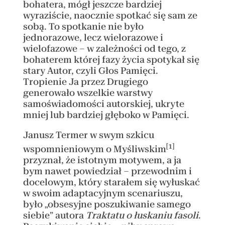
bohatera, mógł jeszcze bardziej
wyraziście, naocznie spotkać się sam ze
sobą. To spotkanie nie było
jednorazowe, lecz wielorazowe i
wielofazowe – w zależności od tego, z
bohaterem której fazy życia spotykał się
stary Autor, czyli Głos Pamięci.
Tropienie Ja przez Drugiego
generowało wszelkie warstwy
samoświadomości autorskiej, ukryte
mniej lub bardziej głęboko w Pamięci.
Janusz Termer w swym szkicu
[1]
wspomnieniowym o Myśliwskim
przyznał, że istotnym motywem, a ja
bym nawet powiedział – przewodnim i
docelowym, który starałem się wyłuskać
w swoim adaptacyjnym scenariuszu,
było „obsesyjne poszukiwanie samego
siebie” autora
Traktatu o łuskaniu fasoli
.