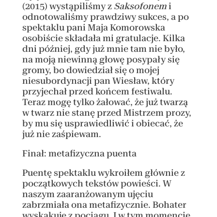
(2015) wystąpiliśmy z
Saksofonem
i
odnotowaliśmy prawdziwy sukces, a po
spektaklu pani Maja Komorowska
osobiście składała mi gratulacje. Kilka
dni później, gdy już mnie tam nie było,
na moją niewinną głowę posypały się
gromy, bo dowiedział się o mojej
niesubordynacji pan Wiesław, który
przyjechał przed końcem festiwalu.
Teraz mogę tylko żałować, że już twarzą
w twarz nie stanę przed Mistrzem prozy,
by mu się usprawiedliwić i obiecać, że
już nie zaśpiewam.
Finał: metafizyczna puenta
Puentę spektaklu wykroiłem głównie z
początkowych tekstów powieści. W
naszym zaaranżowanym ujęciu
zabrzmiała ona metafizycznie. Bohater
wyskakuje z pociągu. I w tym momencie