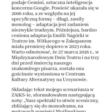
podaje Gemini, sztuczna inteligencja
koncernu Google. Powieść ukazała się w
2006 roku, a ze względu na jej
specyficzną formę – długi, zawiły
monolog – adaptacja jest zadaniem
niezwykle trudnym. Późniejsza, bardzo
ceniona adaptacja Emilii Nagórki w
Teatrze im. Witkacego w Zakopanem
miała premierę dopiero w 2023 roku.
Warto odnotować, że 27 marca 2026 r., w
Międzynarodowym Dniu Teatru i na trzy
dni przed śmiercią naszego
znakomitego pisarza, została ona
gościnnie wystawiona w Centrum
Kultury Alternatywy na Ursynowie.
Składając tekst mojego scenariusza w
ZAiKS-ie, sformułowałem następującą
notę: „Nasz spektakl to utwór sceniczny,
zbliżający się do monodramu, na
motywach powieści Myśliwskiego,