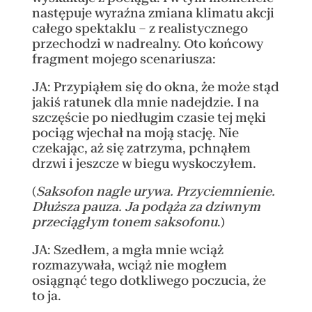
następuje wyraźna zmiana klimatu akcji
całego spektaklu – z realistycznego
przechodzi w nadrealny. Oto końcowy
fragment mojego scenariusza:
JA: Przypiąłem się do okna, że może stąd
jakiś ratunek dla mnie nadejdzie. I na
szczęście po niedługim czasie tej męki
pociąg wjechał na moją stację. Nie
czekając, aż się zatrzyma, pchnąłem
drzwi i jeszcze w biegu wyskoczyłem.
(
Saksofon nagle urywa. Przyciemnienie.
Dłuższa pauza. Ja podąża za dziwnym
przeciągłym tonem saksofonu
.)
JA: Szedłem, a mgła mnie wciąż
rozmazywała, wciąż nie mogłem
osiągnąć tego dotkliwego poczucia, że
to ja.