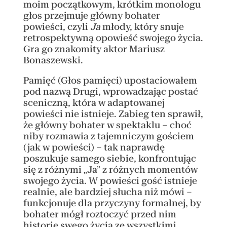
moim początkowym, krótkim monologu
głos przejmuje główny bohater
powieści, czyli
Ja
młody, który snuje
retrospektywną opowieść swojego życia.
Gra go znakomity aktor Mariusz
Bonaszewski.
Pamięć (Głos pamięci) upostaciowałem
pod nazwą Drugi, wprowadzając postać
sceniczną, która w adaptowanej
powieści nie istnieje. Zabieg ten sprawił,
że główny bohater w spektaklu – choć
niby rozmawia z tajemniczym gościem
(jak w powieści) – tak naprawdę
poszukuje samego siebie, konfrontując
się z różnymi „Ja” z różnych momentów
swojego życia. W powieści gość istnieje
realnie, ale bardziej słucha niż mówi –
funkcjonuje dla przyczyny formalnej, by
bohater mógł roztoczyć przed nim
historię swego życia ze wszystkimi