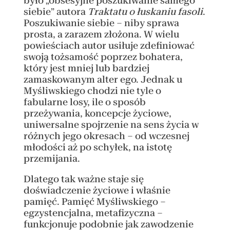
było „obsesyjne poszukiwanie samego
siebie” autora
Traktatu o łuskaniu fasoli
.
Poszukiwanie siebie – niby sprawa
prosta, a zarazem złożona. W wielu
powieściach autor usiłuje zdefiniować
swoją tożsamość poprzez bohatera,
który jest mniej lub bardziej
zamaskowanym alter ego. Jednak u
Myśliwskiego chodzi nie tyle o
fabularne losy, ile o sposób
przeżywania, koncepcje życiowe,
uniwersalne spojrzenie na sens życia w
różnych jego okresach – od wczesnej
młodości aż po schyłek, na istotę
przemijania.
Dlatego tak ważne staje się
doświadczenie życiowe i właśnie
pamięć. Pamięć Myśliwskiego –
egzystencjalna, metafizyczna –
funkcjonuje podobnie jak zawodzenie