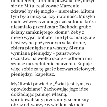
bohaterem, któremu pozwala przybliżyć
się do Mitu, realizować Marzenie –
zdawać by się mogło – nierealne. Mitem
tym była muzyka, czyli wolność. Muzyka
mało wówczas znanego saksofonu, która
nieśmiało przenikała z Zachodu grube
ściany zamkniętego „domu”. Żeby z
niego wyjść, bohater nie tylko marzy, ale
i ćwiczy na pożyczonym saksofonie,
zbiera pieniądze na własny. Słynna
wymiana pieniędzy – państwowe
oszustwo na wielką skalę – odbiera mu
szansę na spełnienie marzenia. Kupuje
więc sobie za tę garść bezwartościowych
pieniędzy… kapelusz.
Myśliwski powiada: „Świat jest tym, co
opowiedziane”. Zachowując jego idee,
dokładając pamięć własną,
spróbowaliśmy przez inny, sceniczny
obraz odtworzyć w wielkim skrócie