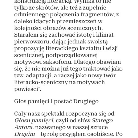
konstrukcją literacką. Wynika to nie
tylko ze skrótów, ale też z zupełnie
odmiennego połączenia fragmentów, z
daleko idących przemieszczeń w
kolejności obrazów scenicznych.
Starałem się zachować istotę i klimat
pierwowzoru, dając jednak swoistą
propozycję literackiego kształtu i wizji
scenicznej, podporządkowanej
motywowi saksofonu. Dlatego obawiam
się, że nie można już tego traktować jako
tzw. adaptacji, a raczej jako nowy twór
literacko-sceniczny na motywach
powieści”.
Głos pamięci i postać Drugiego
Cały nasz spektakl rozpoczyna się od
Głosu pamięci
, czyli od słów
Starego
Autora
, nazwanego w naszej sztuce
Drugim
– tę rolę przyjąłem osobiście. Po