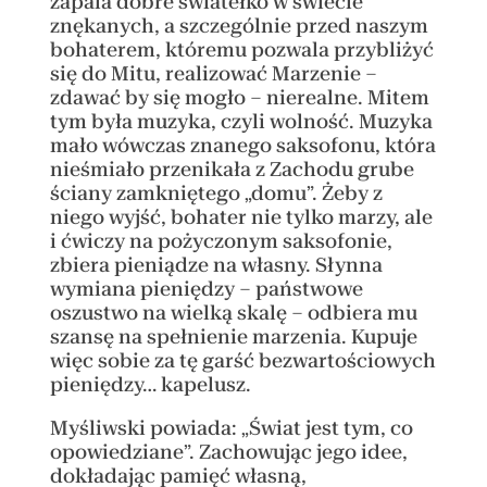
zapala dobre światełko w świecie
znękanych, a szczególnie przed naszym
bohaterem, któremu pozwala przybliżyć
się do Mitu, realizować Marzenie –
zdawać by się mogło – nierealne. Mitem
tym była muzyka, czyli wolność. Muzyka
mało wówczas znanego saksofonu, która
nieśmiało przenikała z Zachodu grube
ściany zamkniętego „domu”. Żeby z
niego wyjść, bohater nie tylko marzy, ale
i ćwiczy na pożyczonym saksofonie,
zbiera pieniądze na własny. Słynna
wymiana pieniędzy – państwowe
oszustwo na wielką skalę – odbiera mu
szansę na spełnienie marzenia. Kupuje
więc sobie za tę garść bezwartościowych
pieniędzy… kapelusz.
Myśliwski powiada: „Świat jest tym, co
opowiedziane”. Zachowując jego idee,
dokładając pamięć własną,