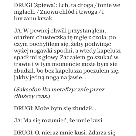
DRUGI (śpiewa): Ech, ta droga / tonie we
mgłach. / Znowu chłód i trwoga / i
burzanu krzak.
JA: W pewnej chwili przystanąłem,
otarłem chusteczką tę mgłę z czoła, po
czym pochyliłem się, żeby podwinąć
wyżej nogawki spodni, a wtedy kapelusz
spadł mi z głowy. Zacząłem go szukać w
trawie i w tym momencie może bym się
zbudził, bo bez kapelusza poczułem się,
jakby jedną nogą na jawie…
(
Saksofon łka metafizycznie przez
dłuższy czas
.)
DRUGI: Może bym się zbudził…
JA: Ma się rozumieć, że mnie kusi.
DRUGI: O, nieraz mnie kusi. Zdarza się