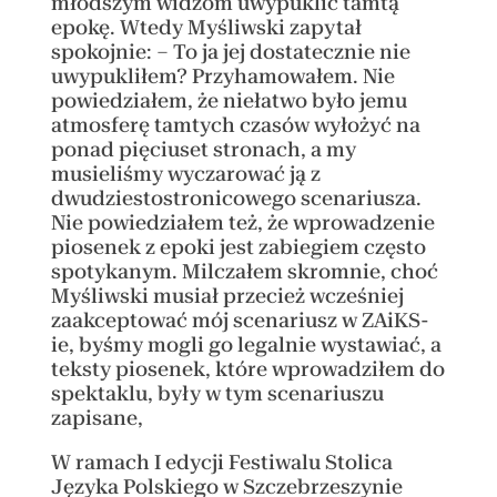
młodszym widzom uwypuklić tamtą
epokę. Wtedy Myśliwski zapytał
spokojnie: – To ja jej dostatecznie nie
uwypukliłem? Przyhamowałem. Nie
powiedziałem, że niełatwo było jemu
atmosferę tamtych czasów wyłożyć na
ponad pięciuset stronach, a my
musieliśmy wyczarować ją z
dwudziestostronicowego scenariusza.
Nie powiedziałem też, że wprowadzenie
piosenek z epoki jest zabiegiem często
spotykanym. Milczałem skromnie, choć
Myśliwski musiał przecież wcześniej
zaakceptować mój scenariusz w ZAiKS-
ie, byśmy mogli go legalnie wystawiać, a
teksty piosenek, które wprowadziłem do
spektaklu, były w tym scenariuszu
zapisane,
W ramach I edycji Festiwalu Stolica
Języka Polskiego w Szczebrzeszynie