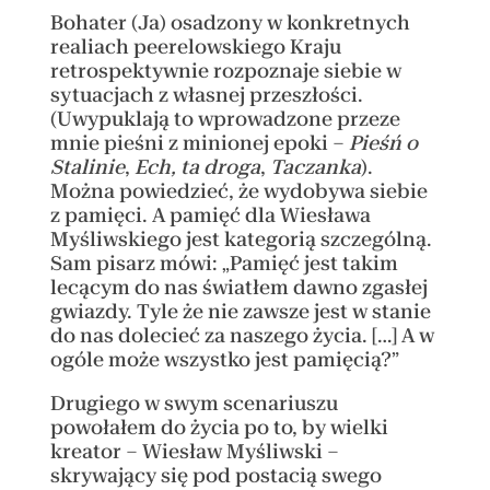
Bohater (Ja) osadzony w konkretnych
realiach peerelowskiego Kraju
retrospektywnie rozpoznaje siebie w
sytuacjach z własnej przeszłości.
(Uwypuklają to wprowadzone przeze
mnie pieśni z minionej epoki –
Pieśń o
Stalinie
,
Ech, ta droga
,
Taczanka
).
Można powiedzieć, że wydobywa siebie
z pamięci. A pamięć dla Wiesława
Myśliwskiego jest kategorią szczególną.
Sam pisarz mówi: „Pamięć jest takim
lecącym do nas światłem dawno zgasłej
gwiazdy. Tyle że nie zawsze jest w stanie
do nas dolecieć za naszego życia. […] A w
ogóle może wszystko jest pamięcią?”
Drugiego w swym scenariuszu
powołałem do życia po to, by wielki
kreator – Wiesław Myśliwski –
skrywający się pod postacią swego