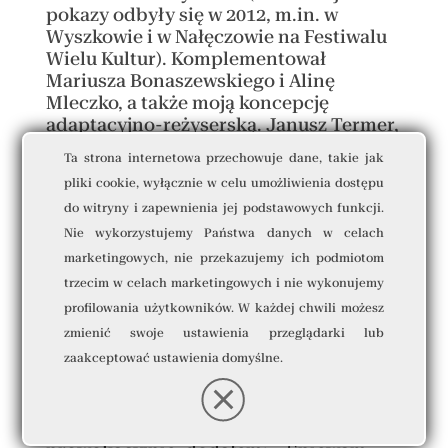
pokazy odbyły się w 2012, m.in. w
Wyszkowie i w Nałęczowie na Festiwalu
Wielu Kultur). Komplementował
Mariusza Bonaszewskiego i Alinę
Mleczko, a także moją koncepcję
adaptacyjno-reżyserską. Janusz Termer,
który był wtedy na spektaklu,
Ta strona internetowa przechowuje dane, takie jak
potwierdza: „Patrzyłem na obecnego na
pliki cookie, wyłącznie w celu umożliwienia dostępu
tym spektaklu Wiesława – był bardzo
do witryny i zapewnienia jej podstawowych funkcji.
wzruszony”.
Nie wykorzystujemy Państwa danych w celach
Mogę jednak dodać, że nieco od niego
marketingowych, nie przekazujemy ich podmiotom
oberwałem – delikatnie, ale oberwałem
trzecim w celach marketingowych i nie wykonujemy
– podczas pospektaklowej rozmowy z
profilowania użytkowników. W każdej chwili możesz
publicznością. Nie miał zastrzeżeń do
zmienić swoje ustawienia przeglądarki lub
puenty (której najbardziej się
zaakceptować ustawienia domyślne.
obawiałem), zadał mi jednak niewinne
pytanie: – A dlaczego Pan w spektaklu
śpiewa? Odpowiedziałem: – Bo lubię
śpiewać. Aby nie zabrzmiało to