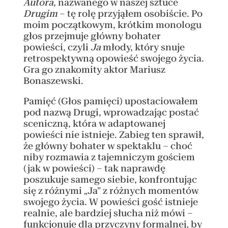
Autora
, nazwanego w naszej sztuce
Drugim
– tę rolę przyjąłem osobiście. Po
moim początkowym, krótkim monologu
głos przejmuje główny bohater
powieści, czyli
Ja
młody, który snuje
retrospektywną opowieść swojego życia.
Gra go znakomity aktor Mariusz
Bonaszewski.
Pamięć (Głos pamięci) upostaciowałem
pod nazwą Drugi, wprowadzając postać
sceniczną, która w adaptowanej
powieści nie istnieje. Zabieg ten sprawił,
że główny bohater w spektaklu – choć
niby rozmawia z tajemniczym gościem
(jak w powieści) – tak naprawdę
poszukuje samego siebie, konfrontując
się z różnymi „Ja” z różnych momentów
swojego życia. W powieści gość istnieje
realnie, ale bardziej słucha niż mówi –
funkcjonuje dla przyczyny formalnej, by