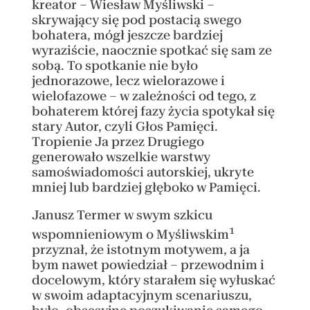
kreator – Wiesław Myśliwski –
skrywający się pod postacią swego
bohatera, mógł jeszcze bardziej
wyraziście, naocznie spotkać się sam ze
sobą. To spotkanie nie było
jednorazowe, lecz wielorazowe i
wielofazowe – w zależności od tego, z
bohaterem której fazy życia spotykał się
stary Autor, czyli Głos Pamięci.
Tropienie Ja przez Drugiego
generowało wszelkie warstwy
samoświadomości autorskiej, ukryte
mniej lub bardziej głęboko w Pamięci.
Janusz Termer w swym szkicu
1
wspomnieniowym o Myśliwskim
przyznał, że istotnym motywem, a ja
bym nawet powiedział – przewodnim i
docelowym, który starałem się wyłuskać
w swoim adaptacyjnym scenariuszu,