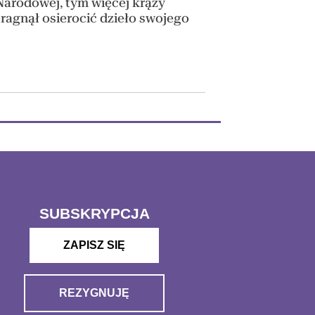
Narodowej, tym więcej krąży
ragnął osierocić dzieło swojego
SUBSKRYPCJA
ZAPISZ SIĘ
REZYGNUJĘ