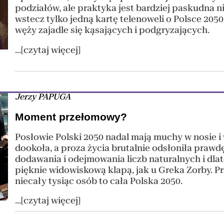
podziałów, ale praktyka jest bardziej paskudna n
wstecz tylko jedną kartę telenoweli o Polsce 2050
węży zajadle się kąsających i podgryzających.
...[czytaj więcej]
Jerzy PAPUGA
Moment przełomowy?
Posłowie Polski 2050 nadal mają muchy w nosie i 
dookoła, a proza życia brutalnie odsłoniła prawd
dodawania i odejmowania liczb naturalnych i dlat
pięknie widowiskową klapą, jak u Greka Zorby. Prz
niecały tysiąc osób to cała Polska 2050.
...[czytaj więcej]