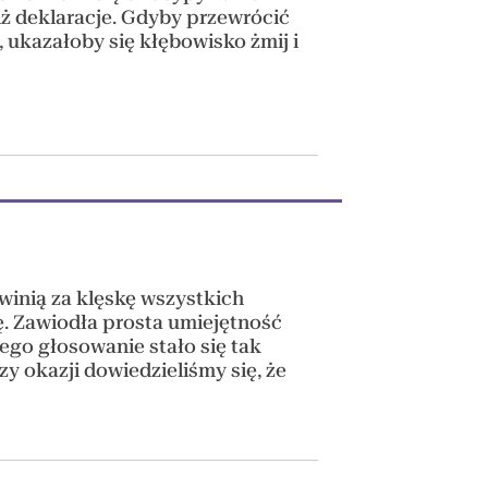
iż deklaracje. Gdyby przewrócić
, ukazałoby się kłębowisko żmij i
winią za klęskę wszystkich
ę. Zawiodła prosta umiejętność
ego głosowanie stało się tak
y okazji dowiedzieliśmy się, że