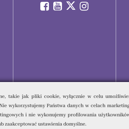
e, takie jak pliki cookie, wyłącznie w celu umożliwie
 Nie wykorzystujemy Państwa danych w celach marketin
umana & Quality Writing Sp. z o.o © 2023 - Wszelkie prawa zastrz
tingowych i nie wykonujemy profilowania użytkowników
lub zaakceptować ustawienia domyślne.