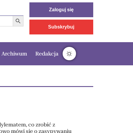
Zaloguj się
Search Button
Subskrybuj
Archiwum
Redakcja
dylematem, co zrobić z
ynowo mówi się o zasypywaniu