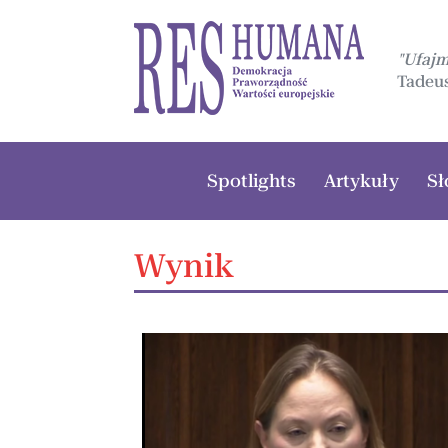
"Ufaj
Tadeus
Spotlights
Artykuły
Sł
Wynik