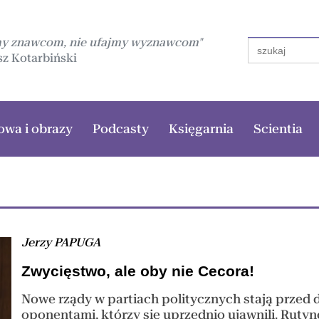
my znawcom, nie ufajmy wyznawcom"
Search
for:
z Kotarbiński
owa i obrazy
Podcasty
Księgarnia
Scientia
Jerzy PAPUGA
Zwycięstwo, ale oby nie Cecora!
Nowe rządy w partiach politycznych stają przed 
oponentami, którzy się uprzednio ujawnili. Rut