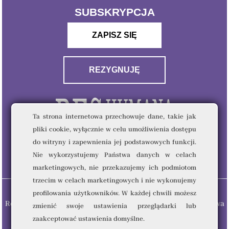
SUBSKRYPCJA
ZAPISZ SIĘ
REZYGNUJĘ
Ta strona internetowa przechowuje dane, takie jak
pliki cookie, wyłącznie w celu umożliwienia dostępu
do witryny i zapewnienia jej podstawowych funkcji.
Nie wykorzystujemy Państwa danych w celach
marketingowych, nie przekazujemy ich podmiotom
trzecim w celach marketingowych i nie wykonujemy
profilowania użytkowników. W każdej chwili możesz
Res Humana & Quality Writing Sp. z o.o © 2023 - Wszelkie prawa
zmienić swoje ustawienia przeglądarki lub
zastrzeżone.
zaakceptować ustawienia domyślne.