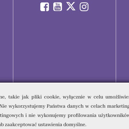
e, takie jak pliki cookie, wyłącznie w celu umożliwie
 Nie wykorzystujemy Państwa danych w celach marketin
umana & Quality Writing Sp. z o.o © 2023 - Wszelkie prawa zastrz
tingowych i nie wykonujemy profilowania użytkowników
lub zaakceptować ustawienia domyślne.