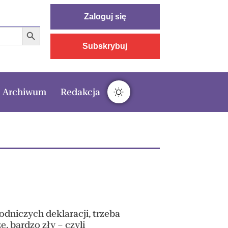
Zaloguj się
Search Button
Subskrybuj
Archiwum
Redakcja
dniczych deklaracji, trzeba
e, bardzo zły – czyli