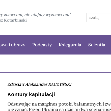
my znawcom, nie ufajmy wyznawcom"
Search
for:
z Kotarbiński
owa i obrazy
Podcasty
Księgarnia
Scientia
Zdzisław Aleksander RACZYŃSKI
Kontury kapitulacji
Odsuwając na margines potoki bałamutnych i zwo
przyznać: Przed Ukrainą są dzisiaj dwa scenariusz