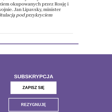
 ziem okupowanych przez Rosję i
wojnie. Jan Lipavsky, minister
itulacją pod przykryciem
SUBSKRYPCJA
ZAPISZ SIĘ
REZYGNUJĘ